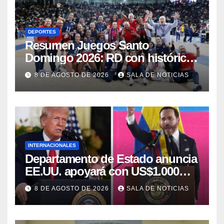
DEPORTES
Resumen Juegos Santo
Domingo 2026: RD con histórica
jornada obtiene 145 medallas y el
8 DE AGOSTO DE 2026
SALA DE NOTICIAS
cuarto lugar
INTERNACIONALES
Departamento de Estado anuncia
EE.UU. apoyará con US$1.000
millones al nuevo Gobierno de
8 DE AGOSTO DE 2026
SALA DE NOTICIAS
Colombia