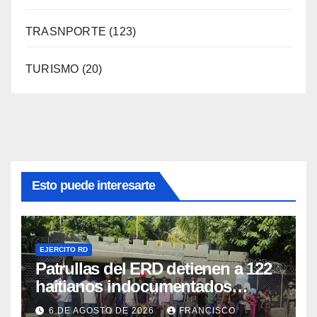
TRASNPORTE
(123)
TURISMO
(20)
Esto puede interesarte
EJERCITO RD
Patrullas del ERD detienen a 122
haitianos indocumentados
durante intervenciones en
6 DE AGOSTO DE 2026
FRANCISCO