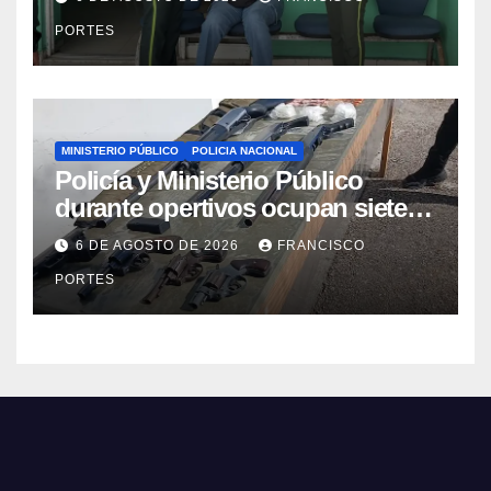
desorientada
PORTES
MINISTERIO PÚBLICO
POLICIA NACIONAL
Policía y Ministerio Público
durante opertivos ocupan siete
armas de fuego, presunta
6 DE AGOSTO DE 2026
FRANCISCO
cocaína y recuperan motocicleta
PORTES
robada, en Barahona y San Juan