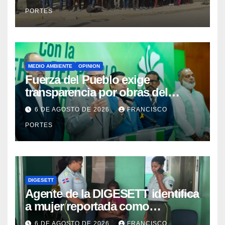
Dajabón y Santiago Rodríguez
PORTES
MEDIO AMBIENTE
OPINION
Fuerza del Pueblo exige
transparencia por obras del
Gobierno en Los Jardines del
6 DE AGOSTO DE 2026
FRANCISCO
Norte
PORTES
DIGESETT
Agente de la DIGESETT identifica
a mujer reportada como
desaparecida tras encontrarla
6 DE AGOSTO DE 2026
FRANCISCO