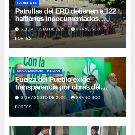
EJERCITO RD
Patrullas del ERD detienen a 122
haitianos indocumentados
durante intervenciones en
6 DE AGOSTO DE 2026
FRANCISCO
Dajabón y Santiago Rodríguez
PORTES
MEDIO AMBIENTE
OPINION
Fuerza del Pueblo exige
transparencia por obras del
Gobierno en Los Jardines del
6 DE AGOSTO DE 2026
FRANCISCO
Norte
PORTES