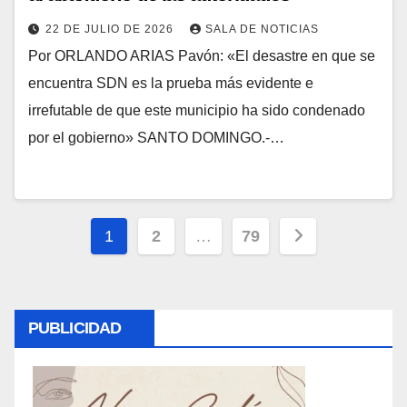
22 DE JULIO DE 2026
SALA DE NOTICIAS
Por ORLANDO ARIAS Pavón: «El desastre en que se
encuentra SDN es la prueba más evidente e
irrefutable de que este municipio ha sido condenado
por el gobierno» SANTO DOMINGO.-…
Paginación
1
2
…
79
de
entradas
PUBLICIDAD