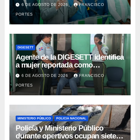
Gobierno en Los Jardines del
6 DE AGOSTO DE 2026
FRANCISCO
Norte
PORTES
DIGESETT
Agente de la DIGESETT identifica
a mujer reportada como
desaparecida tras encontrarla
6 DE AGOSTO DE 2026
FRANCISCO
desorientada
PORTES
MINISTERIO PÚBLICO
POLICIA NACIONAL
Policía y Ministerio Público
durante opertivos ocupan siete