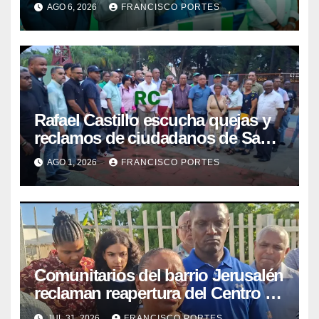
Gobierno en Los Jardines del
AGO 6, 2026
FRANCISCO PORTES
Norte
Rafael Castillo escucha quejas y
reclamos de ciudadanos de Santo
Domingo Este
AGO 1, 2026
FRANCISCO PORTES
Comunitarios del barrio Jerusalén
reclaman reapertura del Centro de
Atención Primaria Fe y Esperanza
JUL 31, 2026
FRANCISCO PORTES