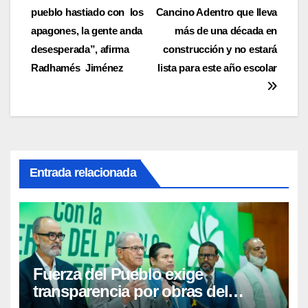
de
pueblo hastiado con los
Cancino Adentro que lleva
entradas
apagones, la gente anda
más de una década en
desesperada”, afirma
construcción y no estará
Radhamés Jiménez
lista para este año escolar
Entrada relacionada
Fuerza del Pueblo exige
transparencia por obras del