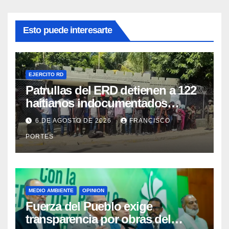
Esto puede interesarte
EJERCITO RD
Patrullas del ERD detienen a 122
haitianos indocumentados
durante intervenciones en
6 DE AGOSTO DE 2026
FRANCISCO
Dajabón y Santiago Rodríguez
PORTES
MEDIO AMBIENTE
OPINION
Fuerza del Pueblo exige
transparencia por obras del