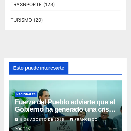
TRASNPORTE
(123)
TURISMO
(20)
Esto puede interesarte
NACIONALES
Fuerza del Pueblo advierte que el
Gobierno ha generado una crisis
de confianza e incertidumbre
5 DE AGOSTO DE 2026
FRANCISCO
jurídica en el país
PORTES