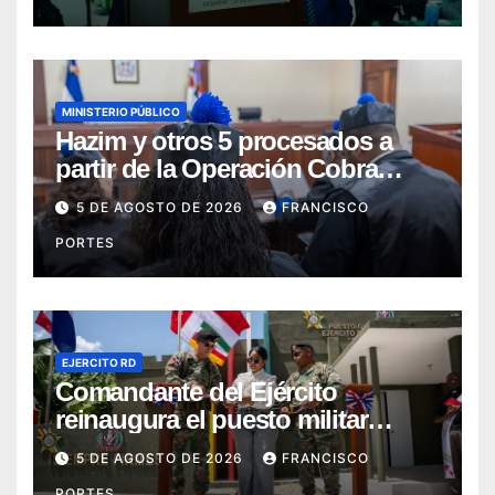
MINISTERIO PÚBLICO
Hazim y otros 5 procesados a
partir de la Operación Cobra
continuarán en prisión
5 DE AGOSTO DE 2026
FRANCISCO
PORTES
EJERCITO RD
Comandante del Ejército
reinaugura el puesto militar
Aniceto Martínez tras su
5 DE AGOSTO DE 2026
FRANCISCO
remodelación en Hondo Valle
PORTES