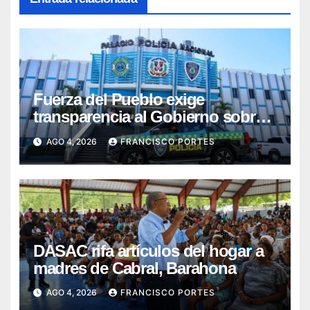
Fuerza del Pueblo exige
transparencia al Gobierno sobre
contratos y fondos de asesores
AGO 4, 2026
FRANCISCO PORTES
para la Reforma Policial
DASAC rifa artículos del hogar a
madres de Cabral, Barahona
AGO 4, 2026
FRANCISCO PORTES