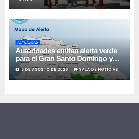
ACTUALIDAD
Autoridades emiten alerta verde
para el Gran Santo Domingo y
San Pedro de Macorís por
5 DE AGOSTO DE 2026
SALA DE NOTICIAS
inundaciones