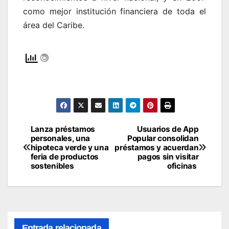
como mejor institución financiera de toda el
área del Caribe.
Lanza préstamos
Usuarios de App
Navegación
personales, una
Popular consolidan
hipoteca verde y una
préstamos y acuerdan
de
feria de productos
pagos sin visitar
sostenibles
oficinas
entradas
Entrada relacionada