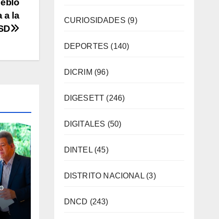
ueblo
 a la
CURIOSIDADES
(9)
ASD
DEPORTES
(140)
DICRIM
(96)
DIGESETT
(246)
DIGITALES
(50)
DINTEL
(45)
DISTRITO NACIONAL
(3)
os y
O
DNCD
(243)