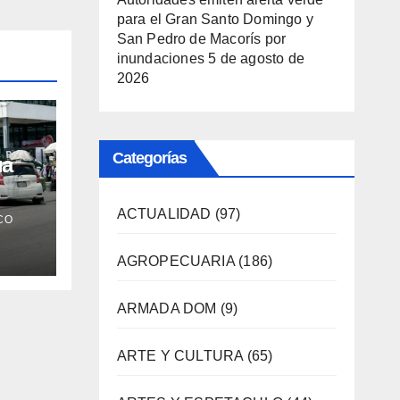
para el Gran Santo Domingo y
San Pedro de Macorís por
inundaciones
5 de agosto de
2026
Categorías
úa
ros
ACTUALIDAD
(97)
CO
 Día
AGROPECUARIA
(186)
ARMADA DOM
(9)
ARTE Y CULTURA
(65)