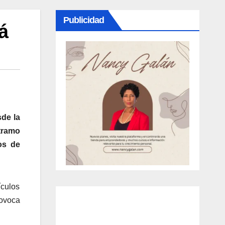
Publicidad
á
sde la
tramo
os de
ículos
rovoca