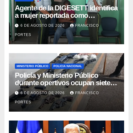
Agente de la DIGESETT identifica
a mujer reportada como
desaparecida tras encontrarla
6 DE AGOSTO DE 2026
FRANCISCO
desorientada
PORTES
MINISTERIO PÚBLICO
POLICIA NACIONAL
Policía y Ministerio Público
durante opertivos ocupan siete
armas de fuego, presunta
6 DE AGOSTO DE 2026
FRANCISCO
cocaína y recuperan motocicleta
PORTES
robada, en Barahona y San Juan