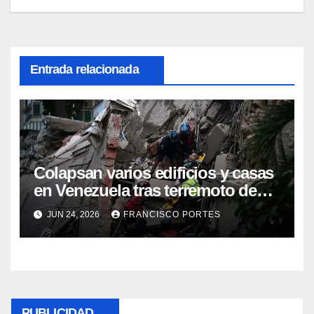
entradas
Entrada relacionada
Colapsan varios edificios y casas
en Venezuela tras terremoto de
7.1, reportan heridos
JUN 24, 2026
FRANCISCO PORTES
PUBLICIDAD