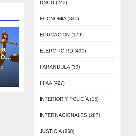
DNCD
(243)
ECONOMIA
(340)
EDUCACION
(179)
 a
EJERCITO RD
(490)
ión
FARANDULA
(39)
CO
FFAA
(427)
INTERIOR Y POLICÍA
(15)
INTERNACIONALES
(287)
JUSTICIA
(868)