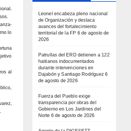
ional.
Leonel encabeza pleno nacional
sos.
de Organización y destaca
ñanza-
avances del fortalecimiento
omo lo
territorial de la FP
6 de agosto de
2026
ortuna
Patrullas del ERD detienen a 122
jetivo
haitianos indocumentados
durante intervenciones en
eos al
Dajabón y Santiago Rodríguez
6
de agosto de 2026
blico,
Fuerza del Pueblo exige
transparencia por obras del
varez,
Gobierno en Los Jardines del
.
Norte
6 de agosto de 2026
Agente de la DIGESETT