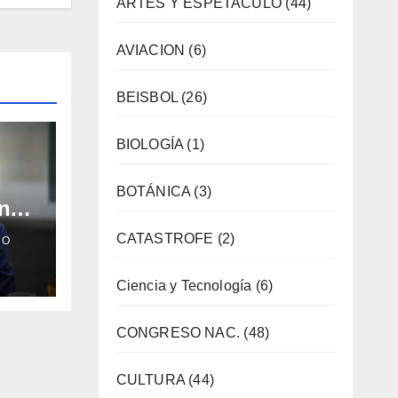
ARTES Y ESPETACULO
(44)
AVIACION
(6)
BEISBOL
(26)
BIOLOGÍA
(1)
BOTÁNICA
(3)
n
omo
CATASTROFE
(2)
CO
Ciencia y Tecnología
(6)
CONGRESO NAC.
(48)
CULTURA
(44)