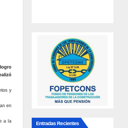
logro
ealizó
ntos y
ran en
e a la
Entradas Recientes