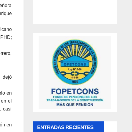
señora
nrique
nicano
l PHD;
rrero,
, dejó
blo en
 en el
, casi
ión en
ENTRADAS RECIENTES