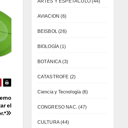
ARTES Y ESPETACULO
(44)
AVIACION
(6)
BEISBOL
(26)
BIOLOGÍA
(1)
BOTÁNICA
(3)
CATASTROFE
(2)
Ciencia y Tecnología
(6)
ierno
ar el
CONGRESO NAC.
(47)
r.*
CULTURA
(44)