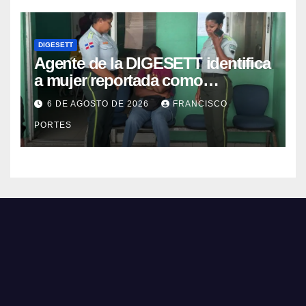
DIGESETT
Agente de la DIGESETT identifica
a mujer reportada como
desaparecida tras encontrarla
6 DE AGOSTO DE 2026
FRANCISCO
desorientada
PORTES