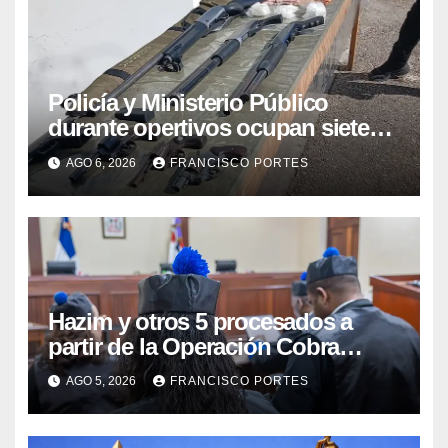
Policía y Ministerio Público
durante opertivos ocupan siete
armas de fuego, presunta cocaína
AGO 6, 2026
FRANCISCO PORTES
y recuperan motocicleta robada,
en Barahona y San Juan
Hazim y otros 5 procesados a
partir de la Operación Cobra
continuarán en prisión
AGO 5, 2026
FRANCISCO PORTES