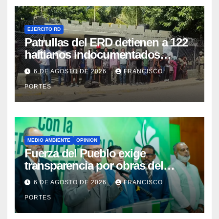
EJERCITO RD
Patrullas del ERD detienen a 122
haitianos indocumentados
durante intervenciones en
6 DE AGOSTO DE 2026
FRANCISCO
Dajabón y Santiago Rodríguez
PORTES
MEDIO AMBIENTE
OPINION
Fuerza del Pueblo exige
transparencia por obras del
Gobierno en Los Jardines del
6 DE AGOSTO DE 2026
FRANCISCO
Norte
PORTES