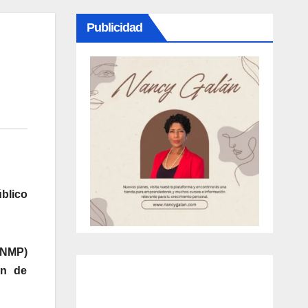
Publicidad
úblico
-ENMP)
ón de