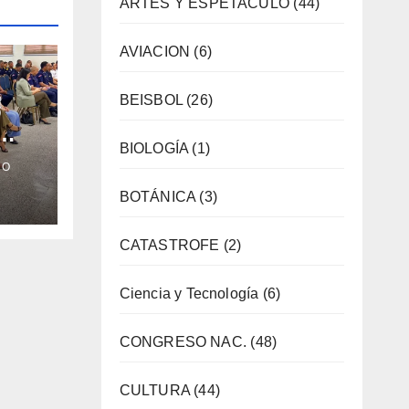
ARTES Y ESPETACULO
(44)
AVIACION
(6)
BEISBOL
(26)
o
BIOLOGÍA
(1)
CO
rar
BOTÁNICA
(3)
rata
CATASTROFE
(2)
Ciencia y Tecnología
(6)
CONGRESO NAC.
(48)
CULTURA
(44)