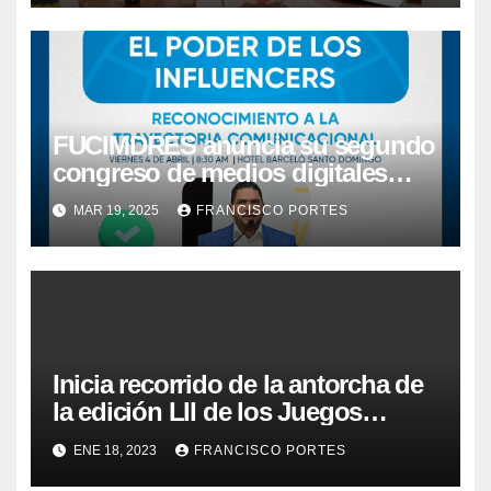
FUCIMDRES anuncia su segundo
congreso de medios digitales
dedicado al empresario Miguel
MAR 19, 2025
FRANCISCO PORTES
Medina
Inicia recorrido de la antorcha de
la edición LII de los Juegos
Deportivos de las FF.AA y la P.N
ENE 18, 2023
FRANCISCO PORTES