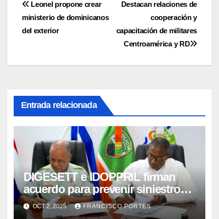
Navegación
Leonel propone crear
Destacan relaciones de
ministerio de dominicanos
cooperación y
de
del exterior
capacitación de militares
entradas
Centroamérica y RD
Entrada relacionada
DIGESETT e IDOPPRIL firman
acuerdo para prevenir siniestros
de tránsito en el país
OCT 2, 2025
FRANCISCO PORTES