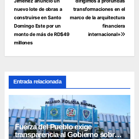
Jiménez anunció un
dirigimos a profundas
de
nuevo lote de obras a
transformaciones en el
entradas
construirse en Santo
marco de la arquitectura
Domingo Este por un
financiera
monto de más de RD$49
internacional»
millones
Entrada relacionada
Fuerza del Pueblo exige
transparencia al Gobierno sobre