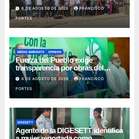
durante intervenciones en
6 DE AGOSTO DE 2026
FRANCISCO
Dajabón y Santiago Rodríguez
PORTES
MEDIO AMBIENTE
OPINION
Fuerza del Pueblo exige
transparencia por obras del
Gobierno en Los Jardines del
6 DE AGOSTO DE 2026
FRANCISCO
Norte
PORTES
DIGESETT
Agente de la DIGESETT identifica
a mujer reportada como