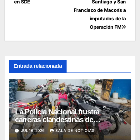
entradas
en SDE
Santiago y San
Francisco de Macorís a
imputados de la
Operación FM
Entrada relacionada
La Policía Nacional frustra
carreras clandestinas de
motocicletas y detiene a siete en
JUL 16, 2026
SALA DE NOTICIAS
Santiago