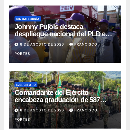
SIN CATEGORÍA
Johnny Pujols destaca
despliegue nacional del PLD en
segunda jornada de Esfuerzo
8 DE AGOSTO DE 2026
FRANCISCO
Concentrado
PORTES
EJERCITO RD
Comandante del Ejército
encabeza graduación de 587
nuevos conscriptos en el
8 DE AGOSTO DE 2026
FRANCISCO
Campamento Militar “16 de
PORTES
Agosto”