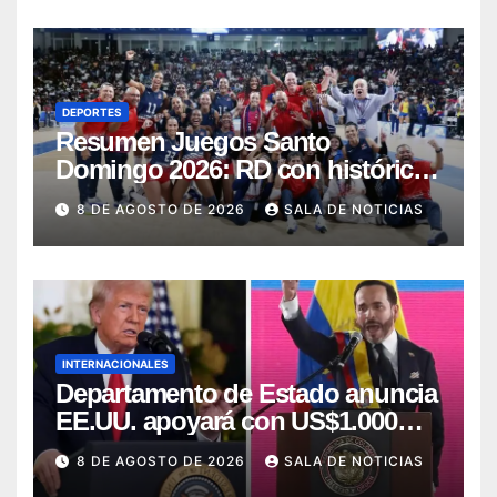
DEPORTES
Resumen Juegos Santo
Domingo 2026: RD con histórica
jornada obtiene 145 medallas y el
8 DE AGOSTO DE 2026
SALA DE NOTICIAS
cuarto lugar
INTERNACIONALES
Departamento de Estado anuncia
EE.UU. apoyará con US$1.000
millones al nuevo Gobierno de
8 DE AGOSTO DE 2026
SALA DE NOTICIAS
Colombia