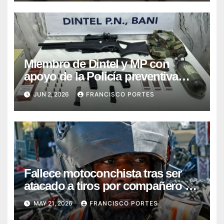
Miembro de Dintel y MP con
apoyo de la Policía preventiva
realizaron dos allanamientos en la
JUN 2, 2026
FRANCISCO PORTES
provincia Peravia
Fallece motoconchista tras ser
atacado a tiros por compañero de
parada luego de disputa por
MAY 21, 2026
FRANCISCO PORTES
pasajero en Sabana Perdida, SDN