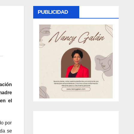
PUBLICIDAD
ación
madre
en el
do por
ada se