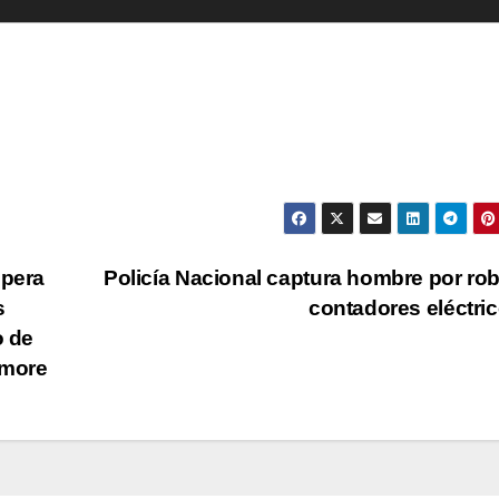
upera
Policía Nacional captura hombre por ro
s
contadores eléctri
o de
imore