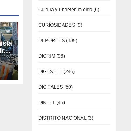
Cultura y Entretenimiento
(6)
CURIOSIDADES
(9)
DEPORTES
(139)
ista
iros
DICRIM
(96)
CO
ro
DIGESETT
(246)
,
DIGITALES
(50)
DINTEL
(45)
DISTRITO NACIONAL
(3)