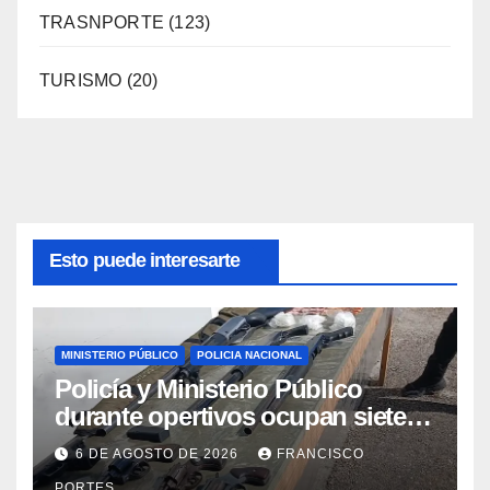
TRASNPORTE
(123)
TURISMO
(20)
Esto puede interesarte
MINISTERIO PÚBLICO
POLICIA NACIONAL
Policía y Ministerio Público
durante opertivos ocupan siete
armas de fuego, presunta
6 DE AGOSTO DE 2026
FRANCISCO
cocaína y recuperan motocicleta
PORTES