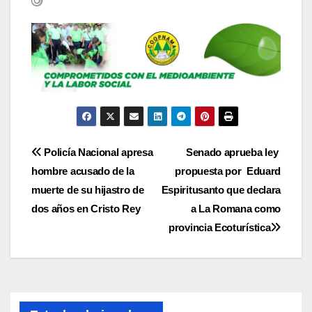
Navegación
Policía Nacional apresa
Senado aprueba ley
hombre acusado de la
propuesta por Eduard
de
muerte de su hijastro de
Espiritusanto que declara
entradas
dos años en Cristo Rey
a La Romana como
provincia Ecoturística