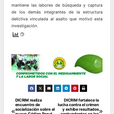
mantiene las labores de búsqueda y captura
de los demás integrantes de la estructura
delictiva vinculada al asalto que motivó esta
investigación.
DICRIM realiza
DICRIM fortalece la
Navegación
encuentro de
lucha contra el crimen
socialización sobre el
y exhibe resultados
de
nuevo Código Penal
contundentes en los