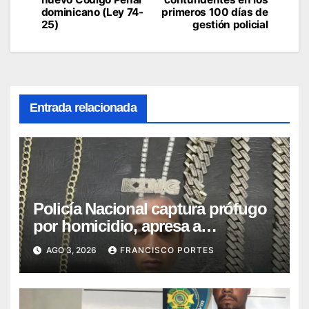
dominicano (Ley 74-
primeros 100 días de
entradas
25)
gestión policial
Entrada relacionada
Policía Nacional captura prófugo
por homicidio, apresa a
presuntos autores de robos y
AGO 3, 2026
FRANCISCO PORTES
recupera prendas sustraídas en
operativos realizados en Espaillat,
Peravia y San Juan