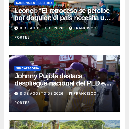
NACIONALES
POLITICA
Leonel: “El retroceso se percibe
por doquier; el país necesita un
nuevo rumbo”
8 DE AGOSTO DE 2026
FRANCISCO
PORTES
SIN CATEGORÍA
Johnny Pujols destaca
despliegue nacional del PLD en
segunda jornada de Esfuerzo
8 DE AGOSTO DE 2026
FRANCISCO
Concentrado
PORTES