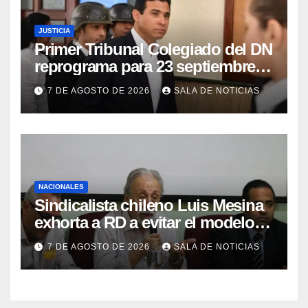
JUSTICIA
Primer Tribunal Colegiado del DN
reprograma para 23 septiembre
lectura íntegra de sentencia
7 DE AGOSTO DE 2026
SALA DE NOTICIAS
contra Adán Cáceres y
coimputados
NACIONALES
Sindicalista chileno Luis Mesina
exhorta a RD a evitar el modelo
de AFP y apostar por un sistema
7 DE AGOSTO DE 2026
SALA DE NOTICIAS
solidario