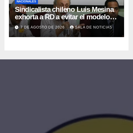
NACIONALES
Sindicalista chileno Luis Mesina
exhorta a RD a evitar el modelo
de AFP y apostar por un sistema
7 DE AGOSTO DE 2026
SALA DE NOTICIAS
solidario