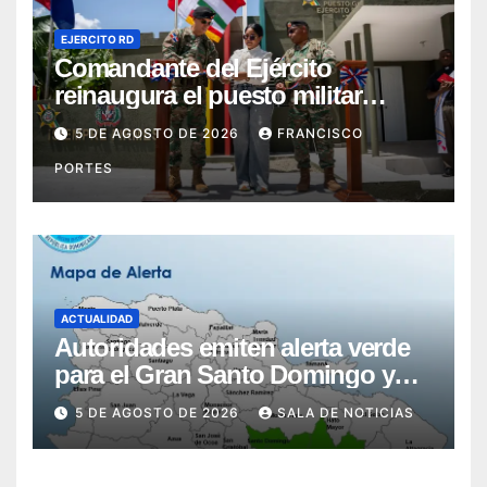
EJERCITO RD
Comandante del Ejército
reinaugura el puesto militar
Aniceto Martínez tras su
5 DE AGOSTO DE 2026
FRANCISCO
remodelación en Hondo Valle
PORTES
ACTUALIDAD
Autoridades emiten alerta verde
para el Gran Santo Domingo y
San Pedro de Macorís por
5 DE AGOSTO DE 2026
SALA DE NOTICIAS
inundaciones