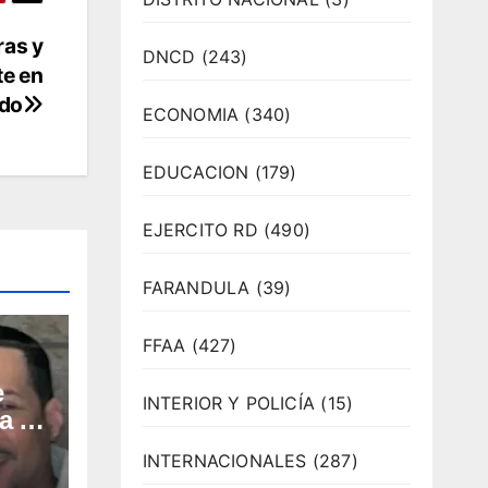
ras y
DNCD
(243)
te en
do
ECONOMIA
(340)
EDUCACION
(179)
EJERCITO RD
(490)
FARANDULA
(39)
FFAA
(427)
e
INTERIOR Y POLICÍA
(15)
a en
 en
INTERNACIONALES
(287)
a