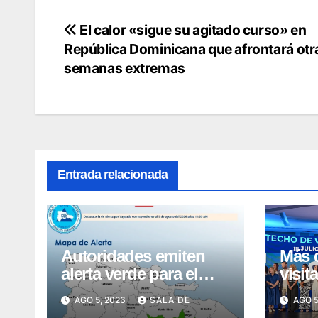
El calor «sigue su agitado curso» en
Navegación
República Dominicana que afrontará otr
de
semanas extremas
entradas
Entrada relacionada
Autoridades emiten
Más d
alerta verde para el
visit
Gran Santo Domingo
país 
AGO 5, 2026
SALA DE
AGO 5
y San Pedro de
año 