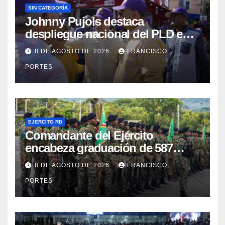
SIN CATEGORÍA
Johnny Pujols destaca
despliegue nacional del PLD en
segunda jornada de Esfuerzo
8 DE AGOSTO DE 2026
FRANCISCO
Concentrado
PORTES
EJERCITO RD
Comandante del Ejército
encabeza graduación de 587
nuevos conscriptos en el
8 DE AGOSTO DE 2026
FRANCISCO
Campamento Militar “16 de
PORTES
Agosto”