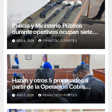
Policía y Ministerio Público
durante opertivos ocupan siete
armas de fuego, presunta cocaína
AGO 6, 2026
FRANCISCO PORTES
y recuperan motocicleta robada,
en Barahona y San Juan
Hazim y otros 5 procesados a
partir de la Operación Cobra
continuarán en prisión
AGO 5, 2026
FRANCISCO PORTES