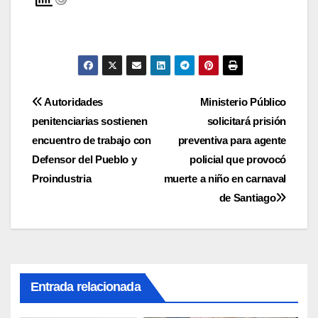
Navegación
Autoridades
Ministerio Público
penitenciarias sostienen
solicitará prisión
de
encuentro de trabajo con
preventiva para agente
entradas
Defensor del Pueblo y
policial que provocó
Proindustria
muerte a niño en carnaval
de Santiago
Entrada relacionada