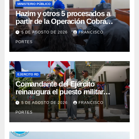
MINISTERIO PÚBLICO
Hazim y otros 5 procesados a
partir de la Operación Cobra
continuarán en prisión
5 DE AGOSTO DE 2026
FRANCISCO
PORTES
EJERCITO RD
Comandante del Ejército
reinaugura el puesto militar
Aniceto Martínez tras su
5 DE AGOSTO DE 2026
FRANCISCO
remodelación en Hondo Valle
PORTES