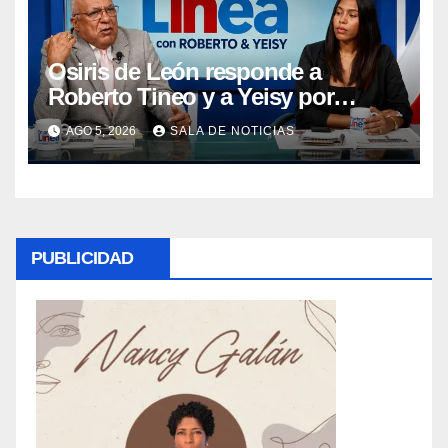
Osiris de León responde a
Roberto Tineo y a Yeisy por
críticas sobre Presa de Guaiguí:
AGO 5, 2026
SALA DE NOTICIAS
«Es ignorancia supina»
PUBLICIDAD