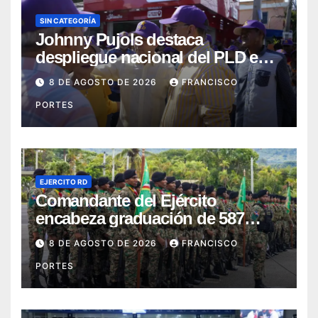
SIN CATEGORÍA
Johnny Pujols destaca
despliegue nacional del PLD en
segunda jornada de Esfuerzo
8 DE AGOSTO DE 2026
FRANCISCO
Concentrado
PORTES
EJERCITO RD
Comandante del Ejército
encabeza graduación de 587
nuevos conscriptos en el
8 DE AGOSTO DE 2026
FRANCISCO
Campamento Militar “16 de
PORTES
Agosto”