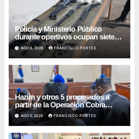
Policía y Ministerio Público
durante opertivos ocupan siete
armas de fuego, presunta cocaína
AGO 6, 2026
FRANCISCO PORTES
y recuperan motocicleta robada,
en Barahona y San Juan
Hazim y otros 5 procesados a
partir de la Operación Cobra
continuarán en prisión
AGO 5, 2026
FRANCISCO PORTES