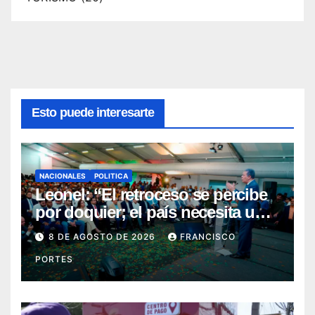
Esto puede interesarte
NACIONALES
POLITICA
Leonel: “El retroceso se percibe
por doquier; el país necesita un
nuevo rumbo”
8 DE AGOSTO DE 2026
FRANCISCO
PORTES