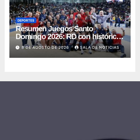
DEPORTES
Resumen Juegos Santo
Domingo 2026: RD con histórica
jornada obtiene 145 medallas y el
8 DE AGOSTO DE 2026
SALA DE NOTICIAS
cuarto lugar