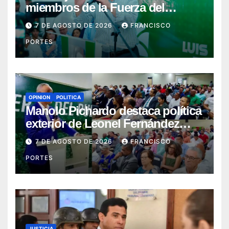
miembros de la Fuerza del
Pueblo en la capital este sábado
7 DE AGOSTO DE 2026
FRANCISCO
y el domingo en la provincia
PORTES
Duarte
OPINION
POLITICA
Manolo Pichardo destaca política
exterior de Leonel Fernández
como referente de liderazgo y
7 DE AGOSTO DE 2026
FRANCISCO
defensa del interés nacional
PORTES
JUSTICIA