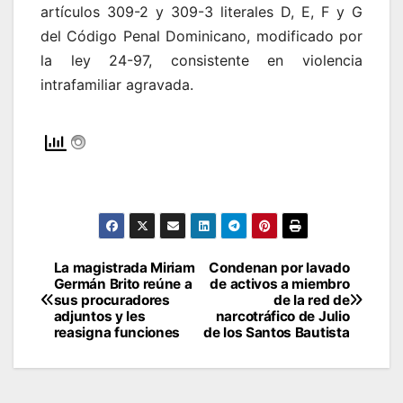
artículos 309-2 y 309-3 literales D, E, F y G
del Código Penal Dominicano, modificado por
la ley 24-97, consistente en violencia
intrafamiliar agravada.
La magistrada Miriam
Condenan por lavado
Navegación
Germán Brito reúne a
de activos a miembro
sus procuradores
de la red de
de
adjuntos y les
narcotráfico de Julio
reasigna funciones
de los Santos Bautista
entradas