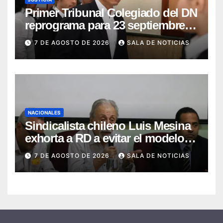
Primer Tribunal Colegiado del DN
reprograma para 23 septiembre
lectura íntegra de sentencia
7 DE AGOSTO DE 2026
SALA DE NOTICIAS
contra Adán Cáceres y
coimputados
NACIONALES
Sindicalista chileno Luis Mesina
exhorta a RD a evitar el modelo
de AFP y apostar por un sistema
7 DE AGOSTO DE 2026
SALA DE NOTICIAS
solidario