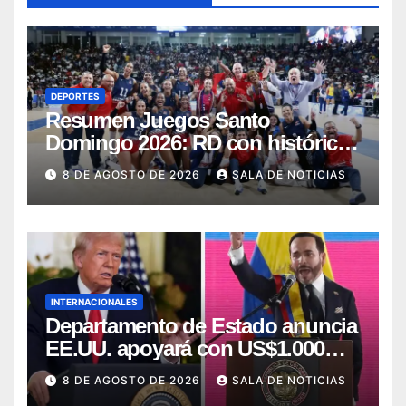
DEPORTES
Resumen Juegos Santo
Domingo 2026: RD con histórica
jornada obtiene 145 medallas y el
8 DE AGOSTO DE 2026
SALA DE NOTICIAS
cuarto lugar
INTERNACIONALES
Departamento de Estado anuncia
EE.UU. apoyará con US$1.000
millones al nuevo Gobierno de
8 DE AGOSTO DE 2026
SALA DE NOTICIAS
Colombia