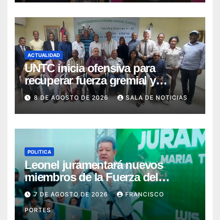
ACTUALIDAD
UNTC inicia ofensiva para
recuperar fuerza gremial y
fortalecer seccional del Distrito
8 DE AGOSTO DE 2026
SALA DE NOTICIAS
Nacional
POLITICA
Leonel juramentará nuevos
miembros de la Fuerza del
Pueblo en la capital este sábado
7 DE AGOSTO DE 2026
FRANCISCO
y el domingo en la provincia
PORTES
Duarte