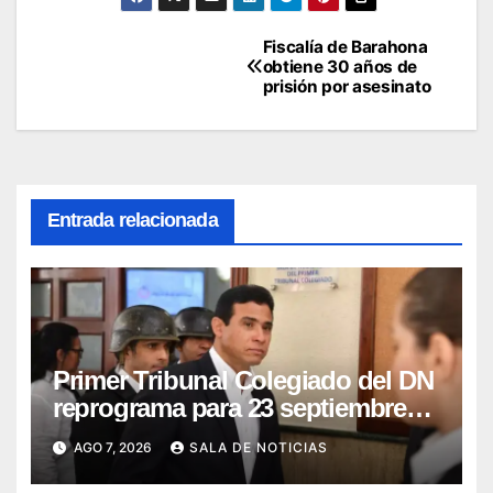
Fiscalía de Barahona
Navegación
obtiene 30 años de
prisión por asesinato
de
entradas
Entrada relacionada
Primer Tribunal Colegiado del DN
reprograma para 23 septiembre
lectura íntegra de sentencia
AGO 7, 2026
SALA DE NOTICIAS
contra Adán Cáceres y
coimputados