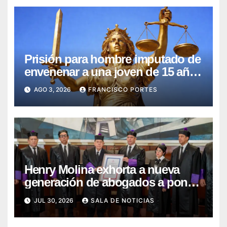
Prisión para hombre imputado de
envenenar a una joven de 15 años
de edad, en SDE
AGO 3, 2026
FRANCISCO PORTES
Henry Molina exhorta a nueva
generación de abogados a poner
la digitalidad al servicio de la
JUL 30, 2026
SALA DE NOTICIAS
dignidad humana y la confianza
en la justicia