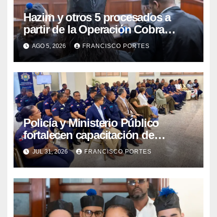
Hazim y otros 5 procesados a
partir de la Operación Cobra
continuarán en prisión
AGO 5, 2026
FRANCISCO PORTES
Policía y Ministerio Público
fortalecen capacitación de
agentes para mejorar respuesta
JUL 31, 2026
FRANCISCO PORTES
ante desapariciones y trata de
personas