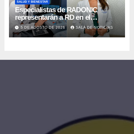
SALUD Y BIENESTAR
Especialistas de RADONIC
representarán a RD en el
Seminario-Taller Gurus Oncology
5 DE AGOSTO DE 2026
SALA DE NOTICIAS
2026