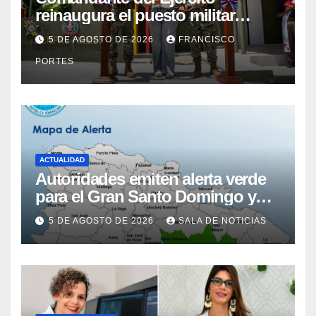
reinaugura el puesto militar
Aniceto Martínez tras su
5 DE AGOSTO DE 2026
FRANCISCO
remodelación en Hondo Valle
PORTES
ACTUALIDAD
Autoridades emiten alerta verde
para el Gran Santo Domingo y
San Pedro de Macorís por
5 DE AGOSTO DE 2026
SALA DE NOTICIAS
inundaciones