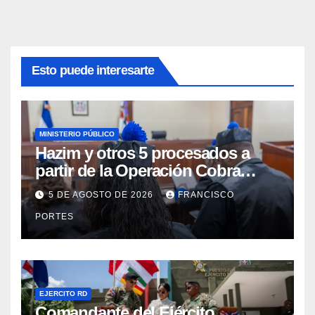
Esto puede interesarte
MINISTERIO PÚBLICO
Hazim y otros 5 procesados a
partir de la Operación Cobra
continuarán en prisión
5 DE AGOSTO DE 2026
FRANCISCO
PORTES
EJERCITO RD
Comandante del Ejército