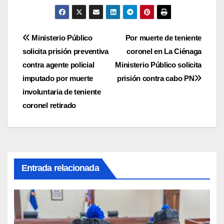
Navegación
Ministerio Público
Por muerte de teniente
solicita prisión preventiva
coronel en La Ciénaga
de
contra agente policial
Ministerio Público solicita
entradas
imputado por muerte
prisión contra cabo PN
involuntaria de teniente
coronel retirado
Entrada relacionada