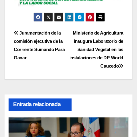
Navegación
Juramentación de la
Ministerio de Agricultura
comisión ejecutiva de la
inaugura Laboratorio de
de
Corriente Sumando Para
Sanidad Vegetal en las
entradas
Ganar
instalaciones de DP World
Caucedo
Entrada relacionada