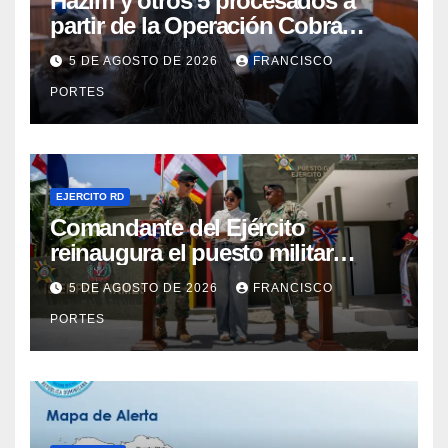
Hazim y otros 5 procesados a
partir de la Operación Cobra
continuarán en prisión
5 DE AGOSTO DE 2026
FRANCISCO
PORTES
EJERCITO RD
Comandante del Ejército
reinaugura el puesto militar
Aniceto Martínez tras su
5 DE AGOSTO DE 2026
FRANCISCO
remodelación en Hondo Valle
PORTES