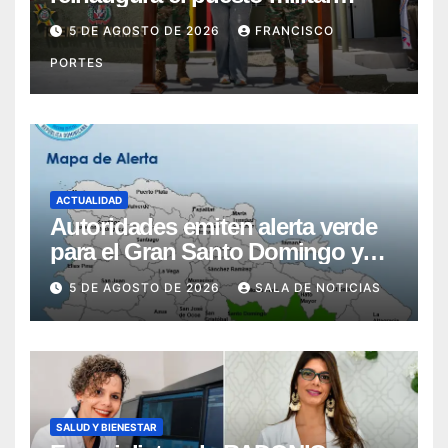
Aniceto Martínez tras su
5 DE AGOSTO DE 2026
FRANCISCO
remodelación en Hondo Valle
PORTES
ACTUALIDAD
Autoridades emiten alerta verde
para el Gran Santo Domingo y
San Pedro de Macorís por
5 DE AGOSTO DE 2026
SALA DE NOTICIAS
inundaciones
SALUD Y BIENESTAR