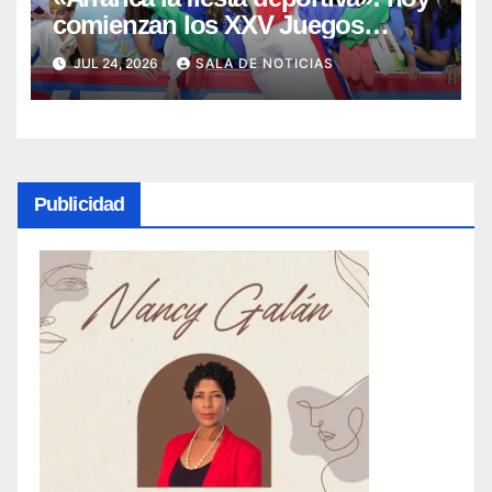
comienzan los XXV Juegos
Centroamericanos y del Caribe
JUL 24, 2026
SALA DE NOTICIAS
Publicidad