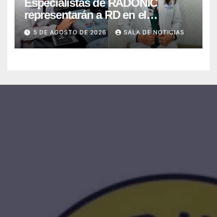
Especialistas de RADONIC
representarán a RD en el
Seminario-Taller Gurus Oncology
5 DE AGOSTO DE 2026
SALA DE NOTICIAS
2026