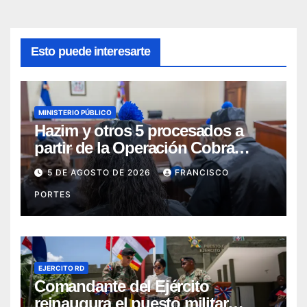
Esto puede interesarte
MINISTERIO PÚBLICO
Hazim y otros 5 procesados a
partir de la Operación Cobra
continuarán en prisión
5 DE AGOSTO DE 2026
FRANCISCO
PORTES
EJERCITO RD
Comandante del Ejército
reinaugura el puesto militar