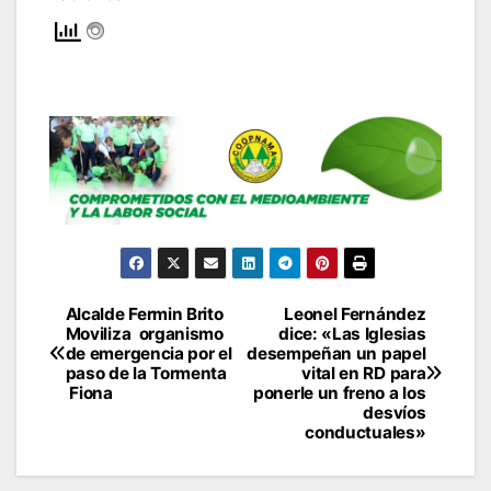
Alcalde Fermin Brito
Leonel Fernández
Navegación
Moviliza organismo
dice: «Las Iglesias
de emergencia por el
desempeñan un papel
de
paso de la Tormenta
vital en RD para
Fiona
ponerle un freno a los
entradas
desvíos
conductuales»