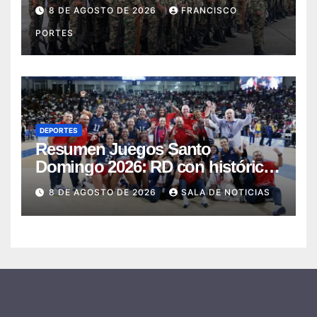
nuevos conscriptos en el
8 DE AGOSTO DE 2026
FRANCISCO
Campamento Militar “16 de
PORTES
Agosto”
DEPORTES
Resumen Juegos Santo
Domingo 2026: RD con histórica
jornada obtiene 145 medallas y el
8 DE AGOSTO DE 2026
SALA DE NOTICIAS
cuarto lugar