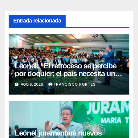
Entrada relacionada
Leonel: “El retroceso se percibe
por doquier; el país necesita un
nuevo rumbo”
AGO 8, 2026
FRANCISCO PORTES
Leonel juramentará nuevos