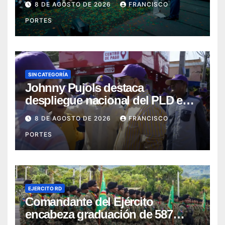
8 DE AGOSTO DE 2026
FRANCISCO
PORTES
SIN CATEGORÍA
Johnny Pujols destaca
despliegue nacional del PLD en
segunda jornada de Esfuerzo
8 DE AGOSTO DE 2026
FRANCISCO
Concentrado
PORTES
EJERCITO RD
Comandante del Ejército
encabeza graduación de 587