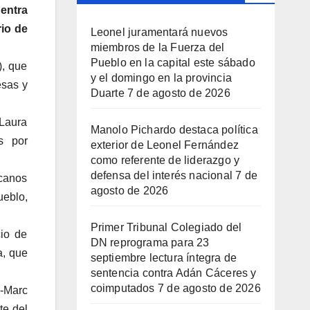
entra
rio de
Leonel juramentará nuevos
miembros de la Fuerza del
Pueblo en la capital este sábado
), que
y el domingo en la provincia
esas y
Duarte
7 de agosto de 2026
 Laura
Manolo Pichardo destaca política
s por
exterior de Leonel Fernández
como referente de liderazgo y
defensa del interés nacional
7 de
icanos
agosto de 2026
ueblo,
Primer Tribunal Colegiado del
cio de
DN reprograma para 23
a, que
septiembre lectura íntegra de
sentencia contra Adán Cáceres y
coimputados
7 de agosto de 2026
n-Marc
te del