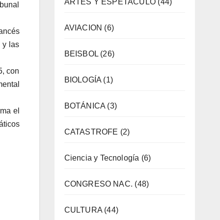
ARTES Y ESPETACULO
(44)
ibunal
AVIACION
(6)
rancés
 y las
BEISBOL
(26)
5, con
BIOLOGÍA
(1)
mental
BOTÁNICA
(3)
rma el
áticos
CATASTROFE
(2)
Ciencia y Tecnología
(6)
CONGRESO NAC.
(48)
CULTURA
(44)