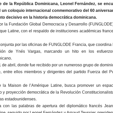
te de la República Dominicana, Leonel Fernández, se encu
l un coloquio internacional conmemorativo del 60 aniversa
nto decisivo en la historia democrática dominicana.
por la Fundación Global Democracia y Desarrollo (FUNGLODE
que Latine, con el respaldo de instituciones académicas franc
 conjunta por las oficinas de FUNGLODE Francia, que coordina
ón de Ynés Vargas, marcando un hito en los esfuerzo
nicano.
21 de abril, donde fue recibido por un numeroso grupo de domin
, entre ellos miembros y dirigentes del partido Fuerza del P
de la Maison de l’Amérique Latine, busca promover un espa
o y proyección democrática de la Revolución Constitucionalist
pas estadounidenses.
 con las palabras de apertura del diplomático francés Jea
tine, seguido por Leonel Fernández y Arnaud Teyssier, presiden