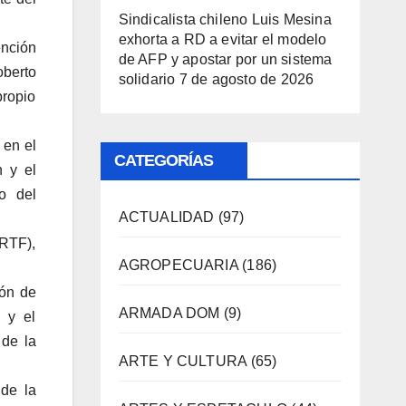
Sindicalista chileno Luis Mesina
exhorta a RD a evitar el modelo
nción
de AFP y apostar por un sistema
oberto
solidario
7 de agosto de 2026
propio
 en el
CATEGORÍAS
n y el
o del
ACTUALIDAD
(97)
ORTF),
AGROPECUARIA
(186)
ión de
ARMADA DOM
(9)
, y el
 de la
ARTE Y CULTURA
(65)
 de la