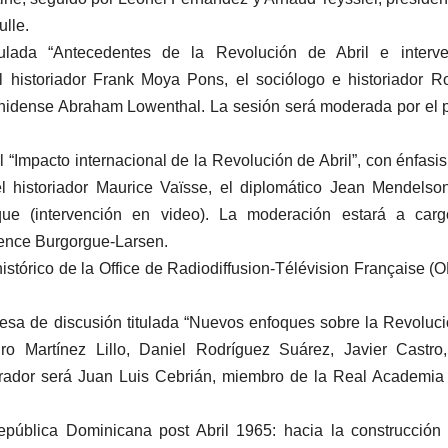
lle.
ulada “Antecedentes de la Revolución de Abril e interve
el historiador Frank Moya Pons, el sociólogo e historiador R
ounidense Abraham Lowenthal. La sesión será moderada por el 
“Impacto internacional de la Revolución de Abril”, con énfasis
el historiador Maurice Vaïsse, el diplomático Jean Mendelso
que (intervención en video). La moderación estará a carg
urence Burgorgue-Larsen.
istórico de la Office de Radiodiffusion-Télévision Française (
a mesa de discusión titulada “Nuevos enfoques sobre la Revoluc
ro Martínez Lillo, Daniel Rodríguez Suárez, Javier Castro
derador será Juan Luis Cebrián, miembro de la Real Academia
República Dominicana post Abril 1965: hacia la construcción