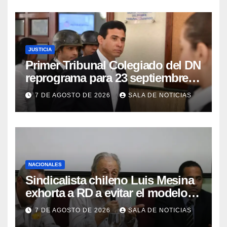
JUSTICIA
Primer Tribunal Colegiado del DN
reprograma para 23 septiembre
lectura íntegra de sentencia
7 DE AGOSTO DE 2026
SALA DE NOTICIAS
contra Adán Cáceres y
coimputados
NACIONALES
Sindicalista chileno Luis Mesina
exhorta a RD a evitar el modelo
de AFP y apostar por un sistema
7 DE AGOSTO DE 2026
SALA DE NOTICIAS
solidario