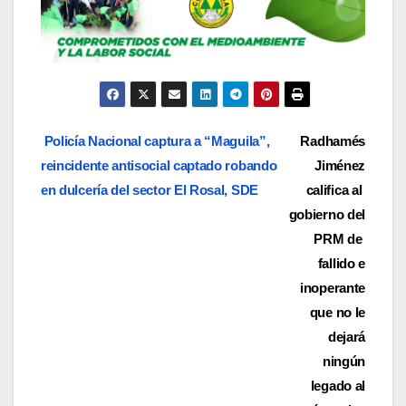
Navegación
Policía Nacional captura a “Maguila”,
Radhamés
reincidente antisocial captado robando
Jiménez
de
en dulcería del sector El Rosal, SDE
califica al
entradas
gobierno del
PRM de
fallido e
inoperante
que no le
dejará
ningún
legado al