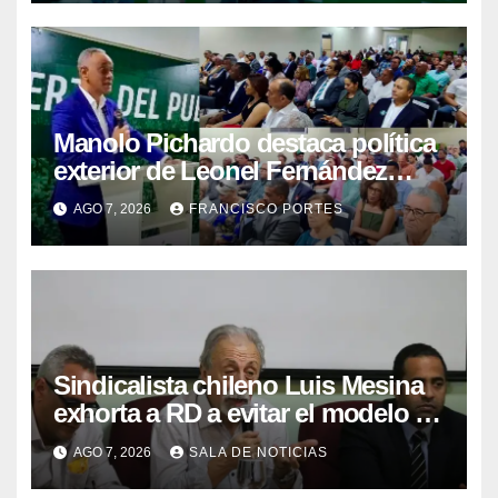
Manolo Pichardo destaca política
exterior de Leonel Fernández
como referente de liderazgo y
AGO 7, 2026
FRANCISCO PORTES
defensa del interés nacional
Sindicalista chileno Luis Mesina
exhorta a RD a evitar el modelo de
AFP y apostar por un sistema
AGO 7, 2026
SALA DE NOTICIAS
solidario