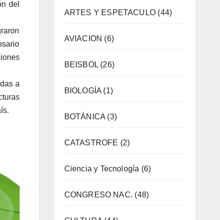
ón del
ARTES Y ESPETACULO
(44)
graron
AVIACION
(6)
osario
ciones
BEISBOL
(26)
adas a
BIOLOGÍA
(1)
turas
ís.
BOTÁNICA
(3)
CATASTROFE
(2)
Ciencia y Tecnología
(6)
CONGRESO NAC.
(48)