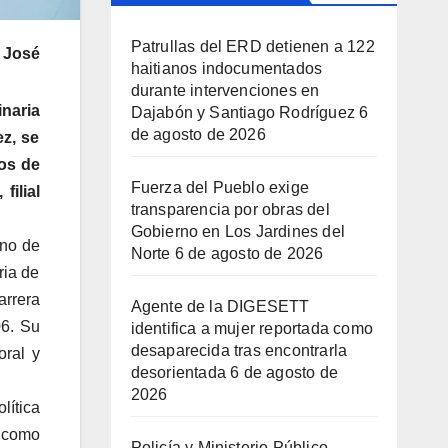
Patrullas del ERD detienen a 122
 José
haitianos indocumentados
durante intervenciones en
naria
Dajabón y Santiago Rodríguez
6
de agosto de 2026
z, se
ios de
Fuerza del Pueblo exige
ilial
transparencia por obras del
Gobierno en Los Jardines del
rno de
Norte
6 de agosto de 2026
ria de
arrera
Agente de la DIGESETT
06. Su
identifica a mujer reportada como
desaparecida tras encontrarla
oral y
desorientada
6 de agosto de
2026
lítica
 como
Policía y Ministerio Público