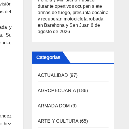
visión
durante opertivos ocupan siete
as del
armas de fuego, presunta cocaína
y recuperan motocicleta robada,
en Barahona y San Juan
6 de
tada y
agosto de 2026
ía. Su
encia,
Categorías
ACTUALIDAD
(97)
AGROPECUARIA
(186)
ARMADA DOM
(9)
nández
ARTE Y CULTURA
(65)
ánchez