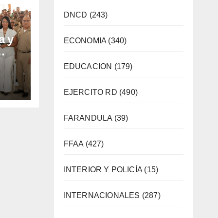
DNCD
(243)
a y
ECONOMIA
(340)
 con
EDUCACION
(179)
s
EJERCITO RD
(490)
FARANDULA
(39)
FFAA
(427)
INTERIOR Y POLICÍA
(15)
INTERNACIONALES
(287)