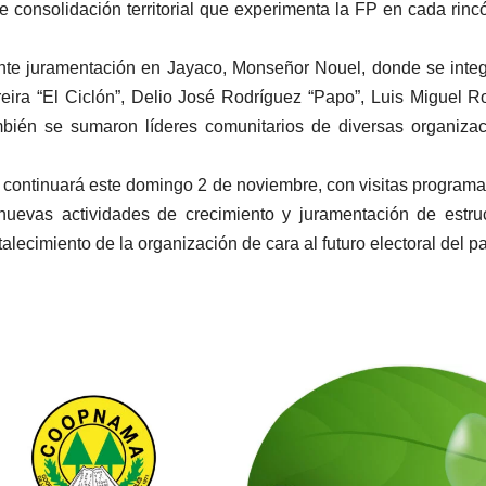
 consolidación territorial que experimenta la FP en cada rinc
te juramentación en Jayaco, Monseñor Nouel, donde se inte
ira “El Ciclón”, Delio José Rodríguez “Papo”, Luis Miguel R
También se sumaron líderes comunitarios de diversas organiza
 continuará este domingo 2 de noviembre, con visitas program
evas actividades de crecimiento y juramentación de estruc
talecimiento de la organización de cara al futuro electoral del pa