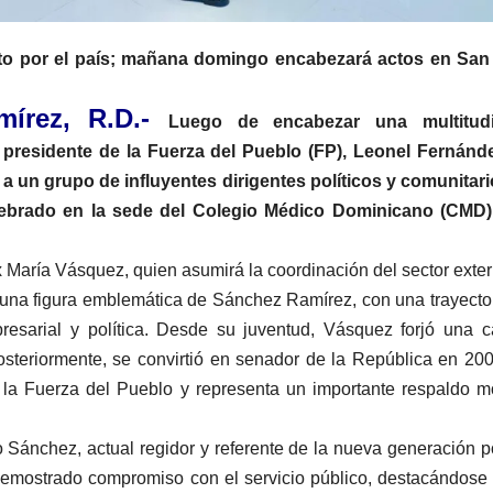
nto por el país; mañana domingo encabezará actos en San
írez, R.D.-
Luego de encabezar una multitudi
presidente de la Fuerza del Pueblo (FP), Leonel Fernánde
a un grupo de influyentes dirigentes políticos y comunitar
ebrado en la sede del Colegio Médico Dominicano (CMD), f
 María Vásquez, quien asumirá la coordinación del sector exte
 una figura emblemática de Sánchez Ramírez, con una trayecto
esarial y política. Desde su juventud, Vásquez forjó una c
posteriormente, se convirtió en senador de la República en 20
de la Fuerza del Pueblo y representa un importante respaldo m
 Sánchez, actual regidor y referente de la nueva generación po
mostrado compromiso con el servicio público, destacándose