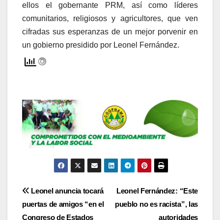
ellos el gobernante PRM, así como líderes
comunitarios, religiosos y agricultores, que ven
cifradas sus esperanzas de un mejor porvenir en
un gobierno presidido por Leonel Fernández.
Navegación
Leonel anuncia tocará
Leonel Fernández: “Este
puertas de amigos “en el
pueblo no es racista”, las
de
Congreso de Estados
autoridades