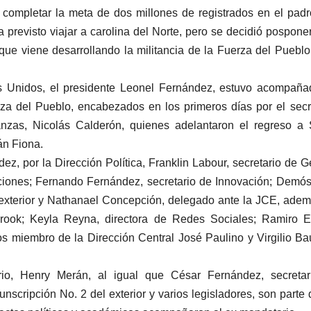
o completar la meta de dos millones de registrados en el pad
a previsto viajar a carolina del Norte, pero se decidió pospone
 que viene desarrollando la militancia de la Fuerza del Pueblo
os Unidos, el presidente Leonel Fernández, estuvo acompañ
rza del Pueblo, encabezados en los primeros días por el secr
nanzas, Nicolás Calderón, quienes adelantaron el regreso a
án Fiona.
z, por la Dirección Política, Franklin Labour, secretario de G
aciones; Fernando Fernández, secretario de Innovación; Demó
l exterior y Nathanael Concepción, delegado ante la JCE, ade
Brook; Keyla Reyna, directora de Redes Sociales; Ramiro E
s miembro de la Dirección Central José Paulino y Virgilio Bau
ario, Henry Merán, al igual que César Fernández, secretar
scripción No. 2 del exterior y varios legisladores, son parte 