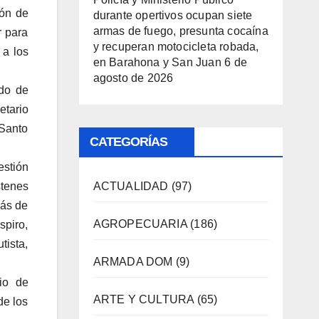
rón de
durante opertivos ocupan siete
armas de fuego, presunta cocaína
r para
y recuperan motocicleta robada,
 a los
en Barahona y San Juan
6 de
agosto de 2026
ado de
etario
 Santo
CATEGORÍAS
estión
ACTUALIDAD
(97)
stenes
más de
AGROPECUARIA
(186)
spiro,
tista,
ARMADA DOM
(9)
io de
ARTE Y CULTURA
(65)
de los