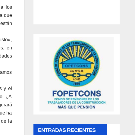
 a los
ia que
 están
usto»,
es, en
idades
 vamos
s y el
nto ¿A
gurará
que ha
 de la
ENTRADAS RECIENTES