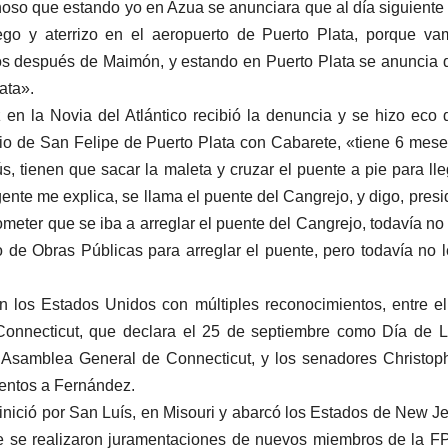
oso que estando yo en Azua se anunciara que al día siguiente 
go y aterrizo en el aeropuerto de Puerto Plata, porque va
os después de Maimón, y estando en Puerto Plata se anuncia 
ata».
en la Novia del Atlántico recibió la denuncia y se hizo eco 
io de San Felipe de Puerto Plata con Cabarete, «tiene 6 mes
s, tienen que sacar la maleta y cruzar el puente a pie para lle
ente me explica, se llama el puente del Cangrejo, y digo, presi
meter que se iba a arreglar el puente del Cangrejo, todavía no
o de Obras Públicas para arreglar el puente, pero todavía no 
 los Estados Unidos con múltiples reconocimientos, entre el
Connecticut, que declara el 25 de septiembre como Día de 
Asamblea General de Connecticut, y los senadores Christop
entos a Fernández.
nició por San Luís, en Misouri y abarcó los Estados de New Je
e se realizaron juramentaciones de nuevos miembros de la F