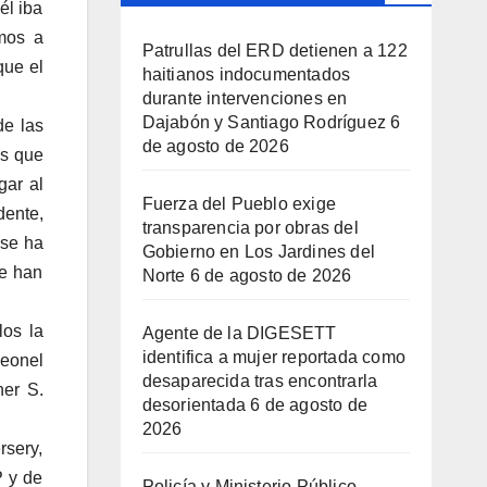
él iba
mos a
Patrullas del ERD detienen a 122
que el
haitianos indocumentados
durante intervenciones en
Dajabón y Santiago Rodríguez
6
de las
de agosto de 2026
es que
gar al
Fuerza del Pueblo exige
dente,
transparencia por obras del
 se ha
Gobierno en Los Jardines del
le han
Norte
6 de agosto de 2026
los la
Agente de la DIGESETT
identifica a mujer reportada como
Leonel
desaparecida tras encontrarla
her S.
desorientada
6 de agosto de
2026
rsery,
P y de
Policía y Ministerio Público