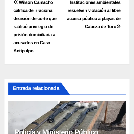
Navegación
Wilson Camacho
Instituciones ambientales
califica de irracional
resuelven violación al libre
de
decisión de corte que
acceso público a playas de
entradas
ratificó privilegio de
Cabeza de Toro
prisión domiciliaria a
acusados en Caso
Antipulpo
Entrada relacionada
Policía y Ministerio Público