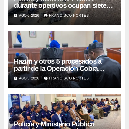
durante opertivos ocupan siete
armas de fuego, presunta cocaína
AGO 6, 2026
FRANCISCO PORTES
y recuperan motocicleta robada,
en Barahona y San Juan
Hazim y otros 5 procesados a
partir de la Operación Cobra
continuarán en prisión
AGO 5, 2026
FRANCISCO PORTES
Policía y Ministerio Público