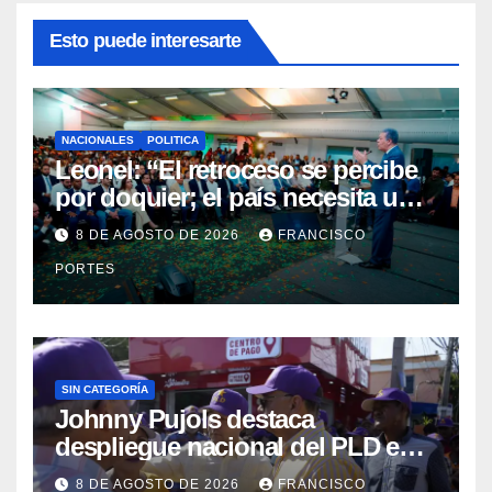
Esto puede interesarte
NACIONALES
POLITICA
Leonel: “El retroceso se percibe
por doquier; el país necesita un
nuevo rumbo”
8 DE AGOSTO DE 2026
FRANCISCO
PORTES
SIN CATEGORÍA
Johnny Pujols destaca
despliegue nacional del PLD en
segunda jornada de Esfuerzo
8 DE AGOSTO DE 2026
FRANCISCO