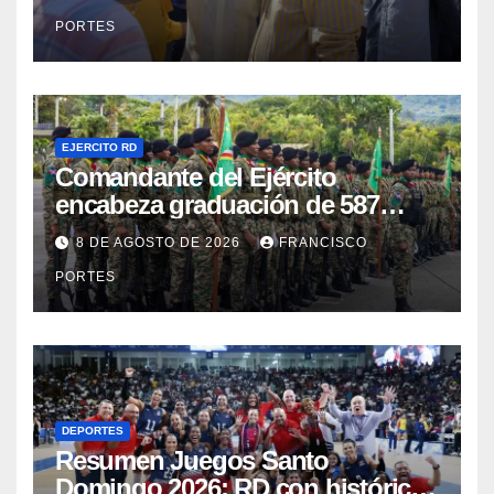
Concentrado
PORTES
EJERCITO RD
Comandante del Ejército
encabeza graduación de 587
nuevos conscriptos en el
8 DE AGOSTO DE 2026
FRANCISCO
Campamento Militar “16 de
PORTES
Agosto”
DEPORTES
Resumen Juegos Santo
Domingo 2026: RD con histórica