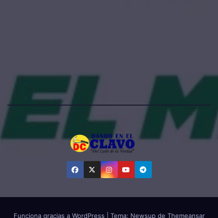
Funciona gracias a WordPress
|
Tema:
Newsup
de
Themeansar