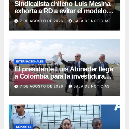
Sindicalista chileno Luis Mesina
exhorta a RD a evitar el modelo
de AFP y apostar por un sistema
7 DE AGOSTO DE 2026
SALA DE NOTICIAS
solidario
INTERNACIONALES
El presidente Luis Abinader llega
a Colombia para la investidura
presidencial de la Espriella
7 DE AGOSTO DE 2026
SALA DE NOTICIAS
DEPORTES