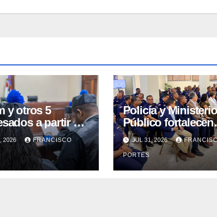
 y otros 5
Policía y Ministeri
sados a partir de
Público fortalecen
peración Cobra
capacitación de
, 2026
FRANCISCO
JUL 31, 2026
FRANCIS
nuarán en prisión
agentes para mejo
S
PORTES
respuesta ante
desapariciones y t
de personas