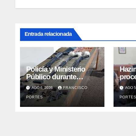
Entrada relacionada
Policía y Ministerio
Hazim
Público durante
proce
opertivos ocupan siete
la O
AGO 6, 2026
FRANCISCO
AGO 5
armas de fuego,
conti
PORTES
PORTE
presunta cocaína y
recuperan motocicleta
robada, en Barahona y
San Juan