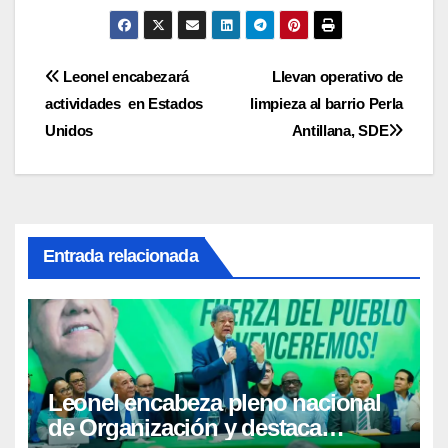
Navegación
Leonel encabezará
Llevan operativo de
actividades en Estados
limpieza al barrio Perla
de
Unidos
Antillana, SDE
entradas
Entrada relacionada
Leonel encabeza pleno nacional
de Organización y destaca