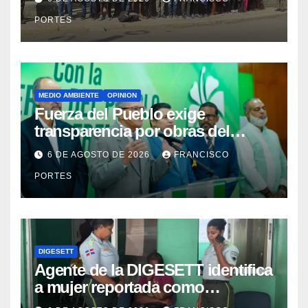
Dajabón y Santiago Rodríguez
PORTES
MEDIO AMBIENTE
OPINION
Fuerza del Pueblo exige
transparencia por obras del
Gobierno en Los Jardines del
6 DE AGOSTO DE 2026
FRANCISCO
Norte
PORTES
DIGESETT
Agente de la DIGESETT identifica
a mujer reportada como
desaparecida tras encontrarla