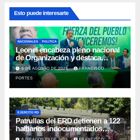
Esto puede interesarte
NACIONALES
POLITICA
Leonel encabeza pleno nacional
de Organización y destaca
avances del fortalecimiento
6 DE AGOSTO DE 2026
FRANCISCO
territorial de la FP
PORTES
EJERCITO RD
Patrullas del ERD detienen a 122
haitianos indocumentados
durante intervenciones en
6 DE AGOSTO DE 2026
FRANCISCO