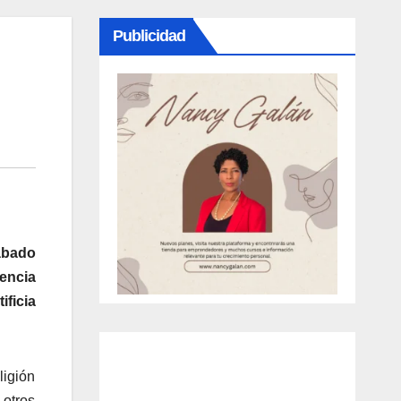
Publicidad
ábado
rencia
ificia
ligión
 otros