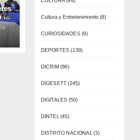
CULTURA
(44)
eres
n a
Cultura y Entretenimiento
(6)
itual
CO
CURIOSIDADES
(9)
DEPORTES
(139)
DICRIM
(96)
DIGESETT
(245)
DIGITALES
(50)
DINTEL
(45)
DISTRITO NACIONAL
(3)