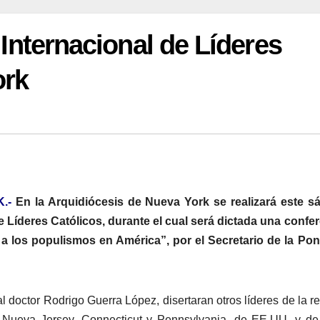
o Internacional de Líderes
ork
.-
En la Arquidiócesis de Nueva York se realizará este s
de Líderes Católicos, durante el cual será dictada una confe
 a los populismos en América”, por el Secretario de la Pont
doctor Rodrigo Guerra López, disertaran otros líderes de la re
k, Nueva Jersey, Connecticut y Pennsylvania, de EE.UU. y de