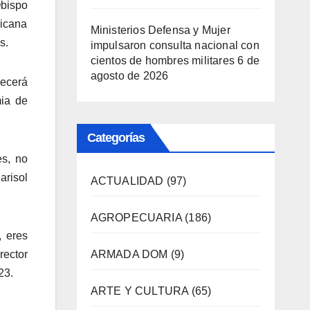
Obispo
ricana
Ministerios Defensa y Mujer
s.
impulsaron consulta nacional con
cientos de hombres militares
6 de
agosto de 2026
recerá
mia de
Categorías
es, no
arisol
ACTUALIDAD
(97)
AGROPECUARIA
(186)
, eres
ARMADA DOM
(9)
rector
23.
ARTE Y CULTURA
(65)