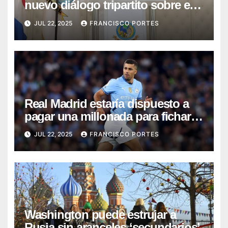
nuevo diálogo tripartito sobre el
proyecto de código laboral
JUL 22, 2025
FRANCISCO PORTES
Real Madrid estaría dispuesto a
pagar una millonada para fichar a
Rodri
JUL 22, 2025
FRANCISCO PORTES
Washington puede estrujar a
Rusia sin aranceles ‘secundarios’