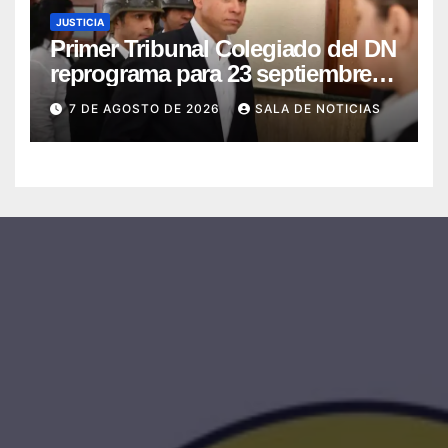
JUSTICIA
Primer Tribunal Colegiado del DN
reprograma para 23 septiembre
lectura íntegra de sentencia
7 DE AGOSTO DE 2026
SALA DE NOTICIAS
contra Adán Cáceres y
coimputados