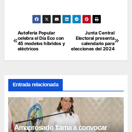
Autoferia Popular
Junta Central
Navegación
celebra el Día Eco con
Electoral presenta
45 modelos híbridos y
calendario para
de
eléctricos
elecciones del 2024
entradas
Entrada relacionada
Amaprosado llama a convocar