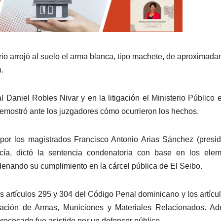
mario arrojó al suelo el arma blanca, tipo machete, de aproximad
.
l Daniel Robles Nivar y en la litigación el Ministerio Público 
demostró ante los juzgadores cómo ocurrieron los hechos.
por los magistrados Francisco Antonio Arias Sánchez (presid
a, dictó la sentencia condenatoria con base en los elem
rdenando su cumplimiento en la cárcel pública de El Seibo.
os artículos 295 y 304 del Código Penal dominicano y los artícu
lación de Armas, Municiones y Materiales Relacionados. Ad
procesado fue asistido por un defensor público.