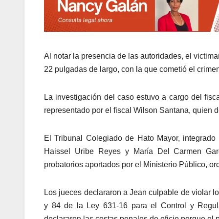
Al notar la presencia de las autoridades, el victi
22 pulgadas de largo, con la que cometió el crimen
La investigación del caso estuvo a cargo del fisca
representado por el fiscal Wilson Santana, quien 
El Tribunal Colegiado de Hato Mayor, integrado 
Haissel Uribe Reyes y María Del Carmen Garcí
probatorios aportados por el Ministerio Público, o
Los jueces declararon a Jean culpable de violar l
y 84 de la Ley 631-16 para el Control y Regu
declararon las costas penales de oficio porque el 