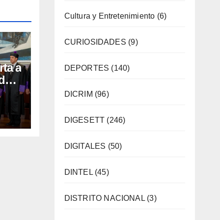
Cultura y Entretenimiento
(6)
CURIOSIDADES
(9)
rta a
DEPORTES
(140)
de
la
DICRIM
(96)
cio
mana
DIGESETT
(246)
a
DIGITALES
(50)
DINTEL
(45)
DISTRITO NACIONAL
(3)