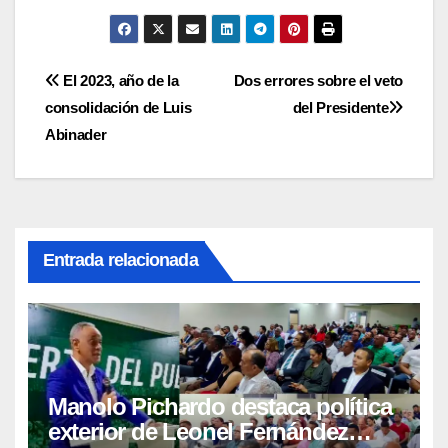
Navegación
El 2023, año de la
Dos errores sobre el veto
consolidación de Luis
del Presidente
de
Abinader
entradas
Entrada relacionada
Manolo Pichardo destaca política
exterior de Leonel Fernández