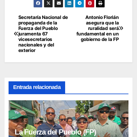
Secretaría Nacional de
Antonio Florián
Navegación
propaganda de la
asegura que la
Fuerza del Pueblo
ruralidad será
de
juramenta 67
fundamental en un
vicesecretarios
gobierno de la FP
entradas
nacionales y del
exterior
Entrada relacionada
La Fuerza del Pueblo (FP)