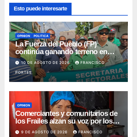
Esto puede interesarte
OPINION
POLITICA
La Fuerza del Pueblo (FP)
continúa ganando terreno en
SDE
10 DE AGOSTO DE 2026
FRANCISCO
PORTES
OPINION
Comerciantes y comunitarios de
los Frailes alzan su voz por los
prolongados apagones
9 DE AGOSTO DE 2026
FRANCISCO