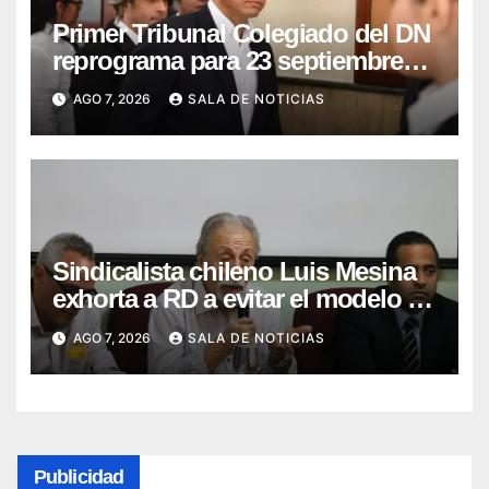
Primer Tribunal Colegiado del DN
reprograma para 23 septiembre
lectura íntegra de sentencia
AGO 7, 2026
SALA DE NOTICIAS
contra Adán Cáceres y
coimputados
Sindicalista chileno Luis Mesina
exhorta a RD a evitar el modelo de
AFP y apostar por un sistema
AGO 7, 2026
SALA DE NOTICIAS
solidario
Publicidad