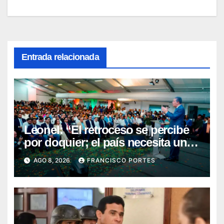
Entrada relacionada
Leonel: “El retroceso se percibe
por doquier; el país necesita un
nuevo rumbo”
AGO 8, 2026
FRANCISCO PORTES