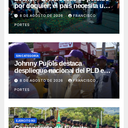
por doquier; el país necesita un
nuevo rumbo”
8 DE AGOSTO DE 2026
FRANCISCO
PORTES
SIN CATEGORÍA
Johnny Pujols destaca
despliegue nacional del PLD en
segunda jornada de Esfuerzo
8 DE AGOSTO DE 2026
FRANCISCO
Concentrado
PORTES
EJERCITO RD