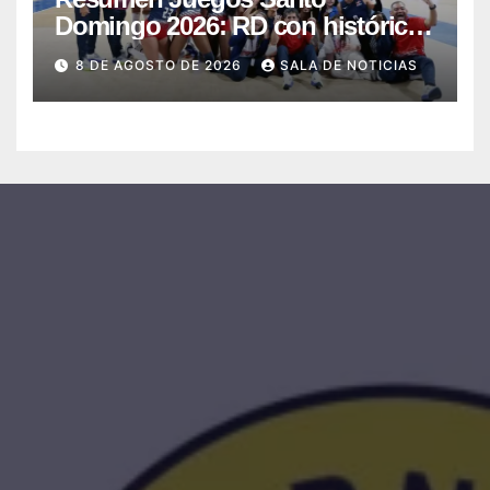
Domingo 2026: RD con histórica
jornada obtiene 145 medallas y el
8 DE AGOSTO DE 2026
SALA DE NOTICIAS
cuarto lugar