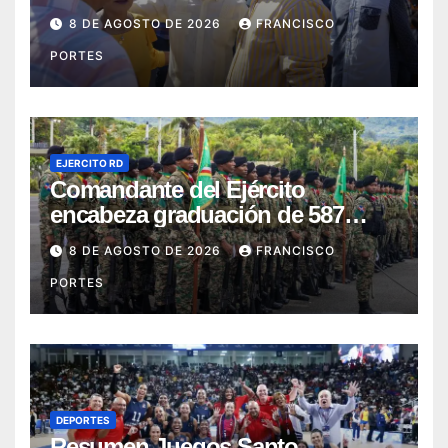
segunda jornada de Esfuerzo
8 DE AGOSTO DE 2026
FRANCISCO
Concentrado
PORTES
EJERCITO RD
Comandante del Ejército
encabeza graduación de 587
nuevos conscriptos en el
8 DE AGOSTO DE 2026
FRANCISCO
Campamento Militar “16 de
PORTES
Agosto”
DEPORTES
Resumen Juegos Santo