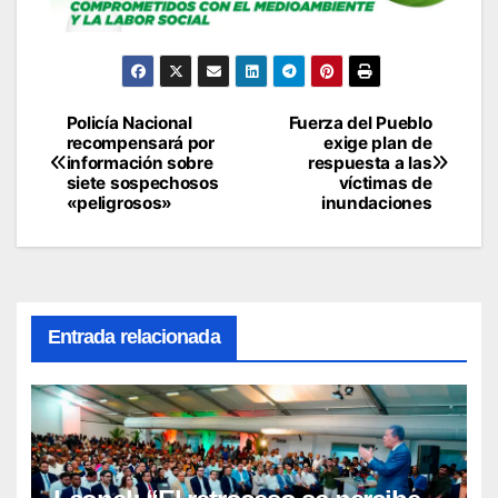
Policía Nacional
Fuerza del Pueblo
Navegación
recompensará por
exige plan de
información sobre
respuesta a las
de
siete sospechosos
víctimas de
«peligrosos»
inundaciones
entradas
Entrada relacionada