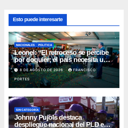
Esto puede interesarte
NACIONALES
POLITICA
Leonel: “El retroceso se percibe
por doquier; el país necesita un
nuevo rumbo”
8 DE AGOSTO DE 2026
FRANCISCO
PORTES
SIN CATEGORÍA
Johnny Pujols destaca
despliegue nacional del PLD en