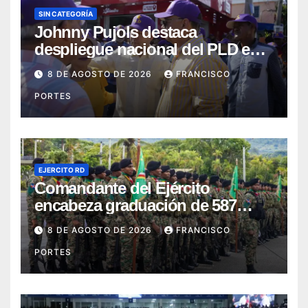
SIN CATEGORÍA
Johnny Pujols destaca
despliegue nacional del PLD en
segunda jornada de Esfuerzo
8 DE AGOSTO DE 2026
FRANCISCO
Concentrado
PORTES
EJERCITO RD
Comandante del Ejército
encabeza graduación de 587
nuevos conscriptos en el
8 DE AGOSTO DE 2026
FRANCISCO
Campamento Militar “16 de
PORTES
Agosto”