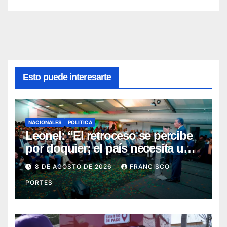
Esto puede interesarte
NACIONALES
POLITICA
Leonel: “El retroceso se percibe
por doquier; el país necesita un
nuevo rumbo”
8 DE AGOSTO DE 2026
FRANCISCO
PORTES